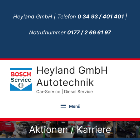
Zum
Inhalt
Heyland GmbH | Telefon
0 34 93 / 401 401
|
springen
Notrufnummer
0177 / 2 66 61 97
Heyland GmbH
Autotechnik
Car-Service | Diesel Service
Menü
Menü
Aktionen / Karriere