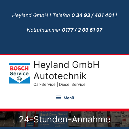
Zum
Inhalt
Heyland GmbH | Telefon
0 34 93 / 401 401
|
springen
Notrufnummer
0177 / 2 66 61 97
Heyland GmbH
Autotechnik
Car-Service | Diesel Service
Menü
Menü
24-Stunden-Annahme