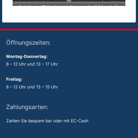
Quads
Aufsitzrasenmäher, USV-
Antriebs- und Beleuchtungsbatterien und natürlich auch die
Anlagen , Kinderfahrzeuge
passenden Lade- und Erhaltungsladegeräte
Öffnungszeiten:
Montag-Donnertag:
8 – 12 Uhr
und
13 – 17 Uhr
Freitag:
8 – 12 Uhr
und
13 – 15 Uhr
Zahlungsarten:
Zahlen Sie bequem bar oder mit EC-Cash