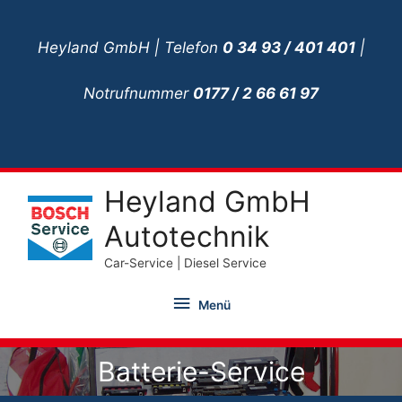
Zum
Inhalt
Heyland GmbH | Telefon
0 34 93 / 401 401
|
springen
Notrufnummer
0177 / 2 66 61 97
Heyland GmbH
Autotechnik
Car-Service | Diesel Service
Menü
Menü
Batterie-Service