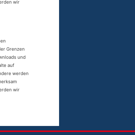
erden wir
hen
 der Grenzen
ownloads und
lte auf
ondere werden
fmerksam
erden wir