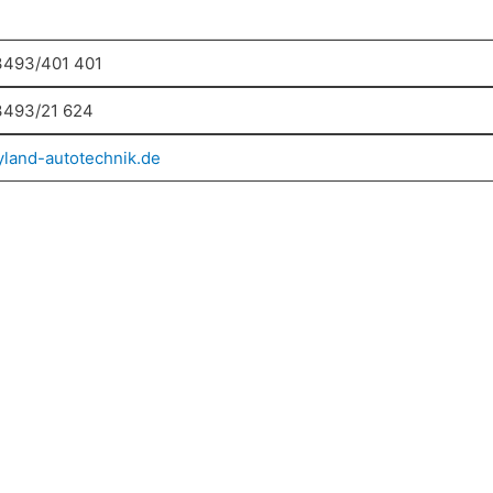
3493/401 401
3493/21 624
land-autotechnik.de