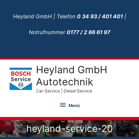
Zum
Inhalt
Heyland GmbH | Telefon
0 34 93 / 401 401
|
springen
Notrufnummer
0177 / 2 66 61 97
Heyland GmbH
Autotechnik
Car-Service | Diesel Service
Menü
Menü
heyland-service-20